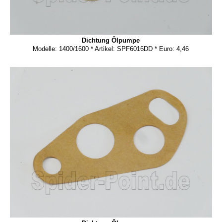
Dichtung Ölpumpe
Modelle: 1400/1600 * Artikel: SPF6016DD * Euro: 4,46