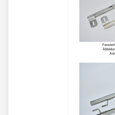
Fensterf
Abbildun
Art