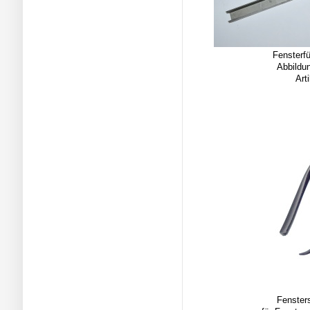
Fensterf
Abbildun
Art
Fenster