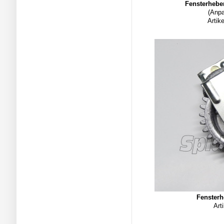
Fensterhebe
(Anpa
Artik
Fensterh
Art